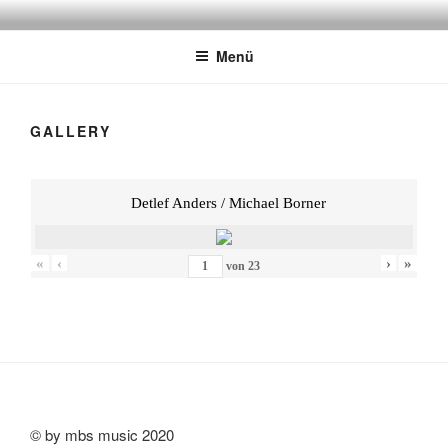
Zum
SUN
JazzRockFunkLatin
Inhalt
Menü
springen
GALLERY
Detlef Anders / Michael Borner
«
‹
›
»
von
23
© by mbs music 2020