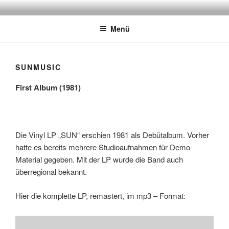
Zum
SUN
JazzRockFunkLatin
Inhalt
Menü
springen
SUNMUSIC
First Album (1981)
Die Vinyl LP „SUN“ erschien 1981 als Debütalbum. Vorher
hatte es bereits mehrere Studioaufnahmen für Demo-
Material gegeben. Mit der LP wurde die Band auch
überregional bekannt.
Hier die komplette LP, remastert, im mp3 – Format: